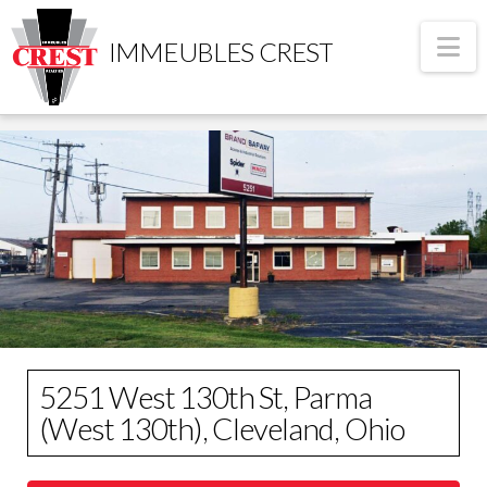
Na
IMMEUBLES CREST
5251 West 130th St, Parma
(West 130th), Cleveland, Ohio