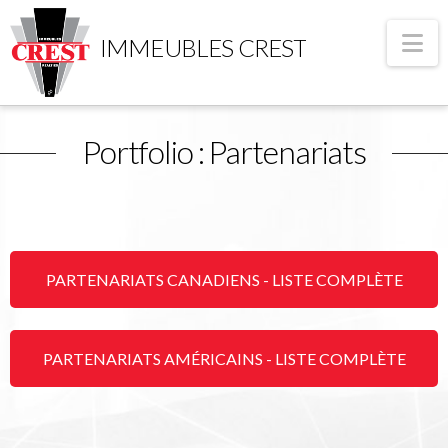
Na
IMMEUBLES CREST
Portfolio : Partenariats
PARTENARIATS CANADIENS - LISTE COMPLÈTE
PARTENARIATS AMÉRICAINS - LISTE COMPLÈTE